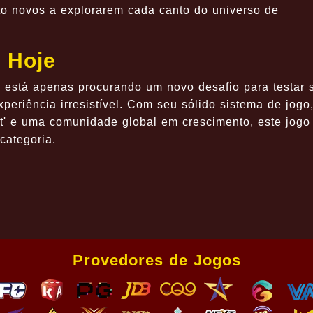
nto novos a explorarem cada canto do universo de
 Hoje
u está apenas procurando um novo desafio para testar 
periência irresistível. Com seu sólido sistema de jogo
' e uma comunidade global em crescimento, este jogo
categoria.
Provedores de Jogos