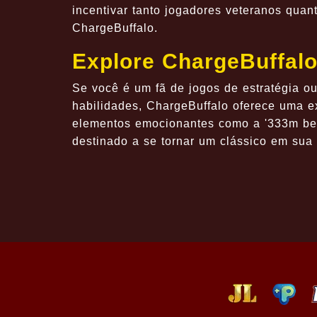
incentivar tanto jogadores veteranos qua
ChargeBuffalo.
Explore ChargeBuffalo
Se você é um fã de jogos de estratégia o
habilidades, ChargeBuffalo oferece uma ex
elementos emocionantes como a '333m bet
destinado a se tornar um clássico em sua 