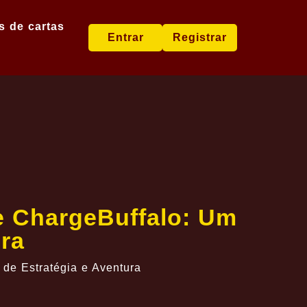
s de cartas
Entrar
Registrar
e ChargeBuffalo: Um
ura
de Estratégia e Aventura