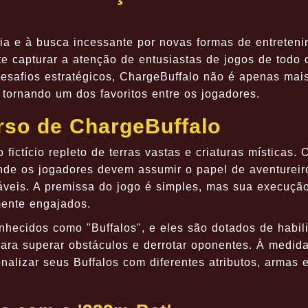
a e à busca incessante por novas formas de entreteni
e capturar a atenção de entusiastas de jogos de todo 
safios estratégicos, ChargeBuffalo não é apenas mai
 tornando um dos favoritos entre os jogadores.
rso de ChargeBuffalo
ctício repleto de terras vastas e criaturas místicas. 
nde os jogadores devem assumir o papel de aventureir
áveis. A premissa do jogo é simples, mas sua execuçã
mente engajados.
hecidos como "Buffalos", e eles são dotados de habil
ara superar obstáculos e derrotar oponentes. À medid
alizar seus Buffalos com diferentes atributos, armas 