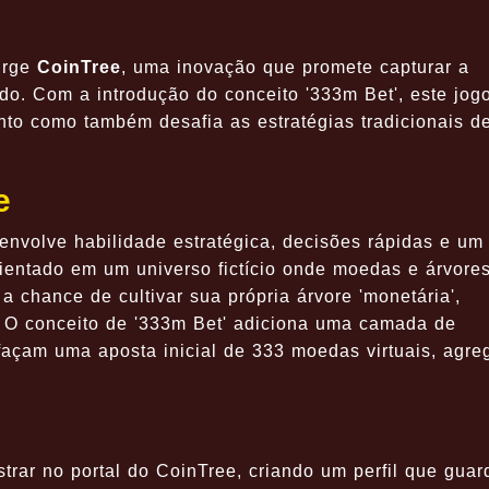
urge
CoinTree
, uma inovação que promete capturar a
o. Com a introdução do conceito '333m Bet', este jog
nto como também desafia as estratégias tradicionais d
e
nvolve habilidade estratégica, decisões rápidas e um 
bientado em um universo fictício onde moedas e árvore
a chance de cultivar sua própria árvore 'monetária',
 O conceito de '333m Bet' adiciona uma camada de
façam uma aposta inicial de 333 moedas virtuais, agr
strar no portal do CoinTree, criando um perfil que gua