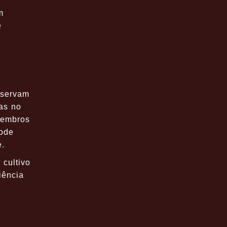
m
e
eservam
as no
membros
pode
e.
 cultivo
iência