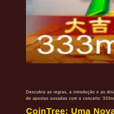
Descubra as regras, a introdução e as din
de apostas ousadas com o conceito '333m 
CoinTree: Uma Nov