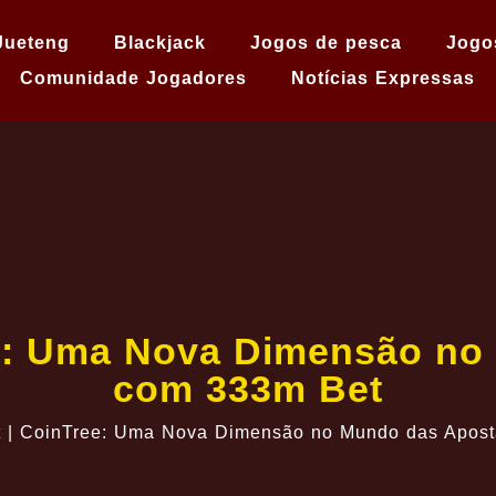
Jueteng
Blackjack
Jogos de pesca
Jogo
Comunidade Jogadores
Notícias Expressas
ee: Uma Nova Dimensão no
com 333m Bet
 | CoinTree: Uma Nova Dimensão no Mundo das Apos