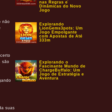
nas Regras e
Dinâmicas do Novo
Jogo
o não
Explorando
e
LionGems3pots: Um
Jogo Empolgante
com Apostas de Até
333m
certo
s são
Explorando o
Fascinante Mundo de
ChargeBuffalo: Um
Jogo de Estratégia e
Aventura
egando
rda suas