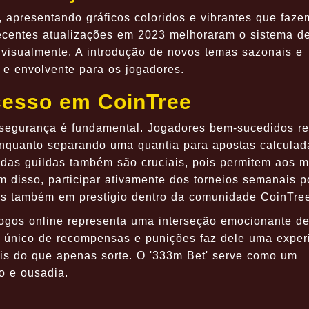
 apresentando gráficos coloridos e vibrantes que faze
 Recentes atualizações em 2023 melhoraram o sistema d
 visualmente. A introdução de novos temas sazonais e
 e envolvente para os jogadores.
cesso em CoinTree
 segurança é fundamental. Jogadores bem-sucedidos r
enquanto separando uma quantia para apostas calculad
 das guildas também são cruciais, pois permitem aos 
ém disso, participar ativamente dos torneios semanais 
as também em prestígio dentro da comunidade CoinTre
ogos online representa uma interseção emocionante de
ma único de recompensas e punições faz dele uma exper
is do que apenas sorte. O '333m Bet' serve como um
co e ousadia.