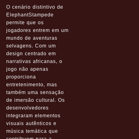
O cenário distintivo de
ElephantStampede
permite que os
jogadores entrem em um
mundo de aventuras
selvagens. Com um
design centrado em
narrativas africanas, o
jogo não apenas
proporciona
entretenimento, mas
também uma sensação
de imersão cultural. Os
desenvolvedores
integraram elementos
visuais autênticos e
música temática que
contribuem para a