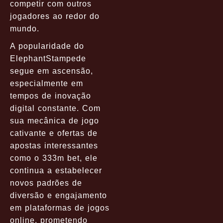
competir com outros
jogadores ao redor do
mundo.
A popularidade do
ElephantStampede
segue em ascensão,
especialmente em
tempos de inovação
digital constante. Com
sua mecânica de jogo
cativante e ofertas de
apostas interessantes
como o 333m bet, ele
continua a estabelecer
novos padrões de
diversão e engajamento
em plataformas de jogos
online, prometendo