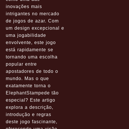
inovações mais
intrigantes no mercado
de jogos de azar. Com
um design excepcional e
uma jogabilidade
envolvente, este jogo
está rapidamente se
tornando uma escolha
popular entre
apostadores de todo o
mundo. Mas o que
exatamente torna o
ElephantStampede tão
especial? Este artigo
explora a descrição,
introdução e regras
deste jogo fascinante,
oferecendo uma visão