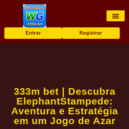
Jogos de pesca
Jogos de cartas
Comunidade J
Notícias Ex
Entrar
Registrar
333m bet | Descubra
ElephantStampede:
Aventura e Estratégia
em um Jogo de Azar