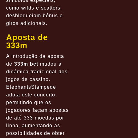
símbolos especiais,
como wilds e scatters,
desbloqueiam bônus e
giros adicionais.
Aposta de
333m
A introdução da aposta
de
333m bet
mudou a
dinâmica tradicional dos
jogos de cassino.
ElephantsStampede
adota este conceito,
permitindo que os
jogadores façam apostas
de até 333 moedas por
linha, aumentando as
possibilidades de obter