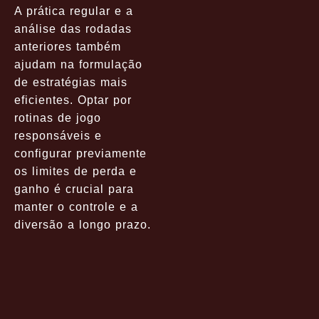
A prática regular e a
análise das rodadas
anteriores também
ajudam na formulação
de estratégias mais
eficientes. Optar por
rotinas de jogo
responsáveis e
configurar previamente
os limites de perda e
ganho é crucial para
manter o controle e a
diversão a longo prazo.