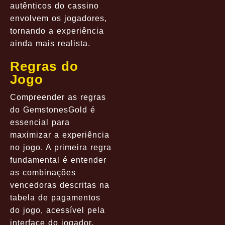
autênticos do cassino
envolvem os jogadores,
tornando a experiência
ainda mais realista.
Regras do
Jogo
Compreender as regras
do GemstonesGold é
essencial para
maximizar a experiência
no jogo. A primeira regra
fundamental é entender
as combinações
vencedoras descritas na
tabela de pagamentos
do jogo, acessível pela
interface do jogador.