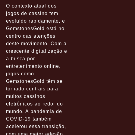
O contexto atual dos
jogos de cassino tem
evoluído rapidamente, e
GemstonesGold está no
centro das atenções
deste movimento. Com a
crescente digitalização e
a busca por
entretenimento online,
jogos como
GemstonesGold têm se
tornado centrais para
muitos cassinos
eletrônicos ao redor do
mundo. A pandemia de
COVID-19 também
acelerou essa transição,
com uma maior adesão