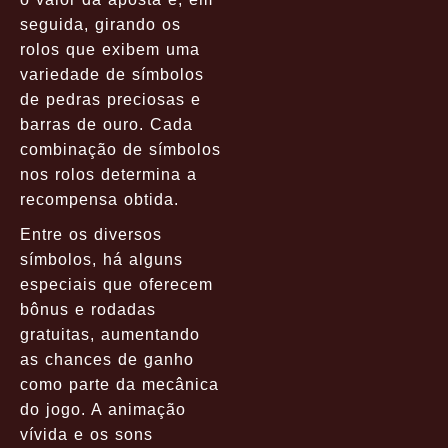
seguida, girando os
rolos que exibem uma
variedade de símbolos
de pedras preciosas e
barras de ouro. Cada
combinação de símbolos
nos rolos determina a
recompensa obtida.
Entre os diversos
símbolos, há alguns
especiais que oferecem
bônus e rodadas
gratuitas, aumentando
as chances de ganho
como parte da mecânica
do jogo. A animação
vívida e os sons