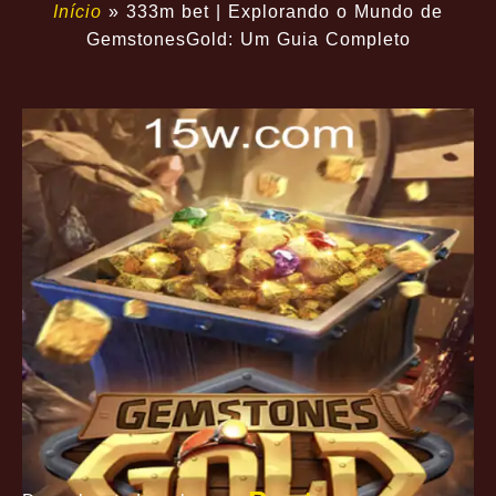
Início
»
333m bet | Explorando o Mundo de
GemstonesGold: Um Guia Completo