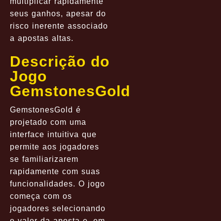
multiplicar rapidamente
seus ganhos, apesar do
risco inerente associado
a apostas altas.
Descrição do
Jogo
GemstonesGold
GemstonesGold é
projetado com uma
interface intuitiva que
permite aos jogadores
se familiarizarem
rapidamente com suas
funcionalidades. O jogo
começa com os
jogadores selecionando
o valor da aposta e, em