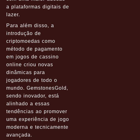
a plataformas digitais de
lazer.
Para além disso, a
introdução de
criptomoedas como
método de pagamento
em jogos de cassino
online criou novas
dinâmicas para
jogadores de todo o
mundo. GemstonesGold,
sendo inovador, está
alinhado a essas
tendências ao promover
uma experiência de jogo
moderna e tecnicamente
avançada.