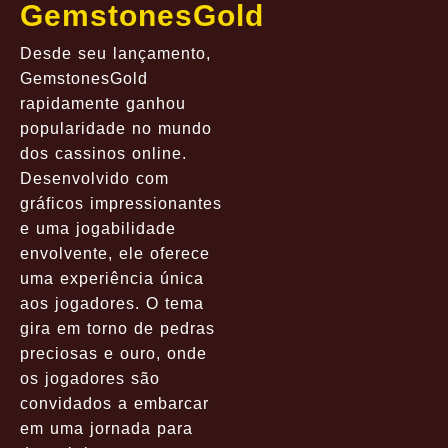
GemstonesGold
Desde seu lançamento,
GemstonesGold
rapidamente ganhou
popularidade no mundo
dos cassinos online.
Desenvolvido com
gráficos impressionantes
e uma jogabilidade
envolvente, ele oferece
uma experiência única
aos jogadores. O tema
gira em torno de pedras
preciosas e ouro, onde
os jogadores são
convidados a embarcar
em uma jornada para