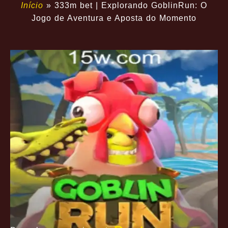
Início
»
333m bet | Explorando GoblinRun: O
Jogo de Aventura e Aposta do Momento