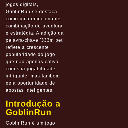
jogos digitais,
GoblinRun se destaca
como uma emocionante
combinação de aventura
e estratégia. A adição da
palavra-chave '333m bet'
reflete a crescente
popularidade do jogo
que não apenas cativa
com sua jogabilidade
intrigante, mas também
pela oportunidade de
apostas inteligentes.
Introdução a
GoblinRun
GoblinRun é um jogo