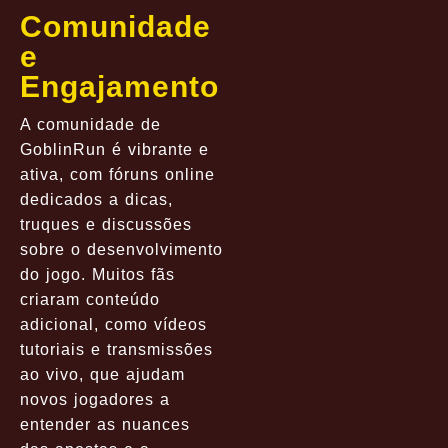
Comunidade
e
Engajamento
A comunidade de
GoblinRun é vibrante e
ativa, com fóruns online
dedicados a dicas,
truques e discussões
sobre o desenvolvimento
do jogo. Muitos fãs
criaram conteúdo
adicional, como vídeos
tutoriais e transmissões
ao vivo, que ajudam
novos jogadores a
entender as nuances