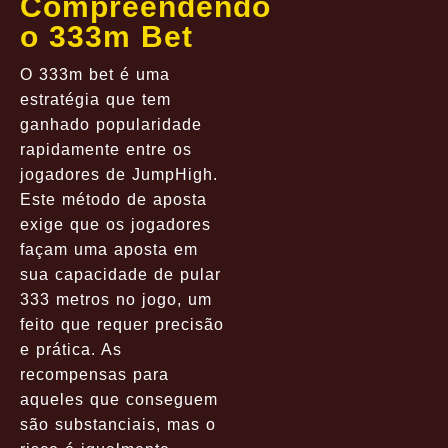
Compreendendo
o 333m Bet
O 333m bet é uma
estratégia que tem
ganhado popularidade
rapidamente entre os
jogadores de JumpHigh.
Este método de aposta
exige que os jogadores
façam uma aposta em
sua capacidade de pular
333 metros no jogo, um
feito que requer precisão
e prática. As
recompensas para
aqueles que conseguem
são substanciais, mas o