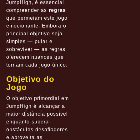
JumpHigh, é essencial
compreender as
regras
que permeiam este jogo
emocionante. Embora o
principal objetivo seja
simples — pular e
sobreviver — as regras
oferecem nuances que
tornam cada jogo único.
Objetivo do
Jogo
O objetivo primordial em
JumpHigh é alcançar a
maior distância possível
enquanto supera
obstáculos desafiadores
e aproveita as