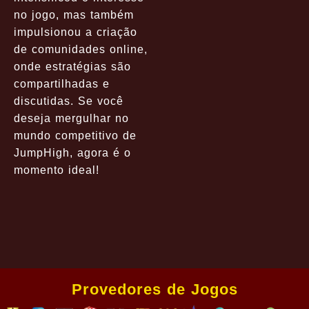
no jogo, mas também
impulsionou a criação
de comunidades online,
onde estratégias são
compartilhadas e
discutidas. Se você
deseja mergulhar no
mundo competitivo de
JumpHigh, agora é o
momento ideal!
Provedores de Jogos