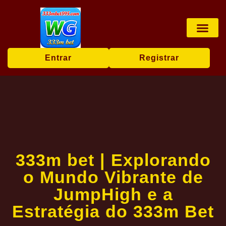
Jogos de pesca
Jogos de cartas
Comunidade J
Notícias Ex
Entrar
Registrar
333m bet | Explorando
o Mundo Vibrante de
JumpHigh e a
Estratégia do 333m Bet