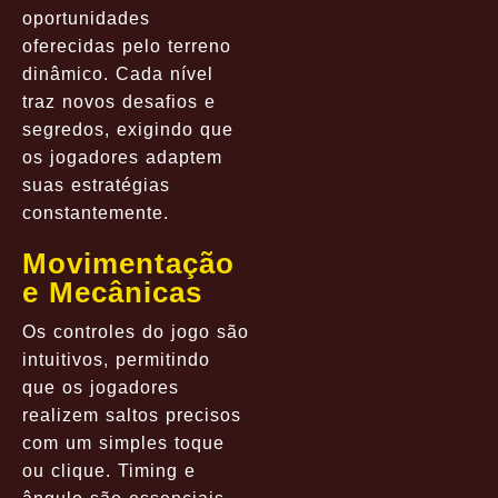
oportunidades
oferecidas pelo terreno
dinâmico. Cada nível
traz novos desafios e
segredos, exigindo que
os jogadores adaptem
suas estratégias
constantemente.
Movimentação
e Mecânicas
Os controles do jogo são
intuitivos, permitindo
que os jogadores
realizem saltos precisos
com um simples toque
ou clique. Timing e