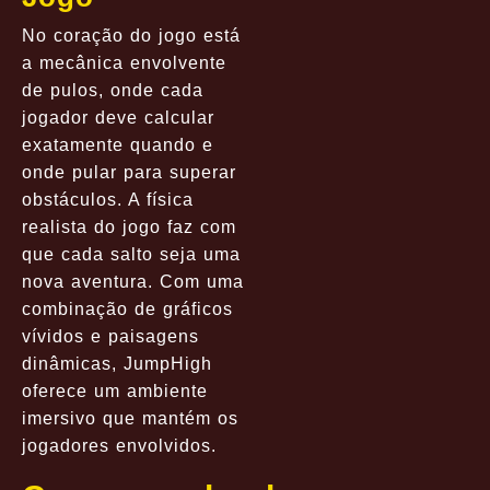
No coração do jogo está
a mecânica envolvente
de pulos, onde cada
jogador deve calcular
exatamente quando e
onde pular para superar
obstáculos. A física
realista do jogo faz com
que cada salto seja uma
nova aventura. Com uma
combinação de gráficos
vívidos e paisagens
dinâmicas, JumpHigh
oferece um ambiente
imersivo que mantém os
jogadores envolvidos.