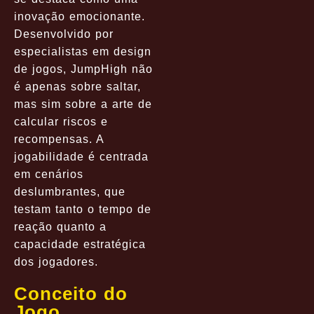
inovação emocionante.
Desenvolvido por
especialistas em design
de jogos, JumpHigh não
é apenas sobre saltar,
mas sim sobre a arte de
calcular riscos e
recompensas. A
jogabilidade é centrada
em cenários
deslumbrantes, que
testam tanto o tempo de
reação quanto a
capacidade estratégica
dos jogadores.
Conceito do
Jogo