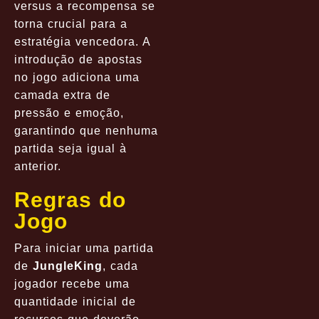
versus a recompensa se
torna crucial para a
estratégia vencedora. A
introdução de apostas
no jogo adiciona uma
camada extra de
pressão e emoção,
garantindo que nenhuma
partida seja igual à
anterior.
Regras do
Jogo
Para iniciar uma partida
de
JungleKing
, cada
jogador recebe uma
quantidade inicial de