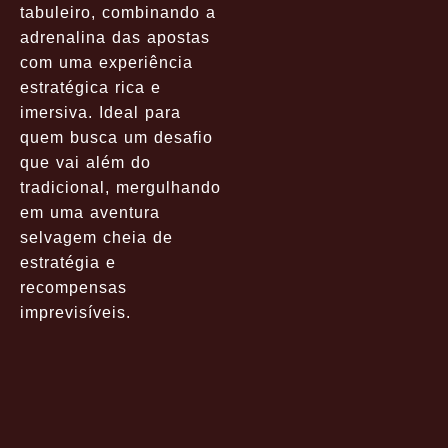
tabuleiro, combinando a
adrenalina das apostas
com uma experiência
estratégica rica e
imersiva. Ideal para
quem busca um desafio
que vai além do
tradicional, mergulhando
em uma aventura
selvagem cheia de
estratégia e
recompensas
imprevisíveis.