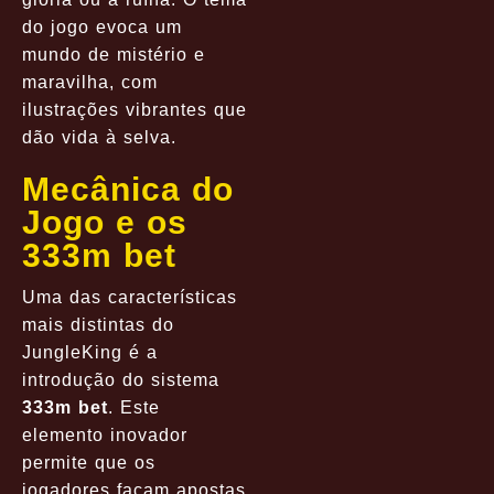
do jogo evoca um
mundo de mistério e
maravilha, com
ilustrações vibrantes que
dão vida à selva.
Mecânica do
Jogo e os
333m bet
Uma das características
mais distintas do
JungleKing é a
introdução do sistema
333m bet
. Este
elemento inovador
permite que os
jogadores façam apostas