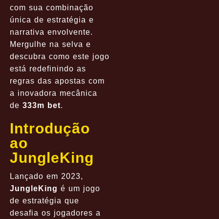
com sua combinação
única de estratégia e
narrativa envolvente.
Mergulhe na selva e
descubra como este jogo
está redefinindo as
regras das apostas com
a inovadora mecânica
de
333m bet
.
Introdução
ao
JungleKing
Lançado em 2023,
JungleKing
é um jogo
de estratégia que
desafia os jogadores a