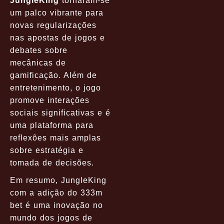
JungleKing
tornaram-se
um palco vibrante para
novas regularizações
nas apostas de jogos e
debates sobre
mecânicas de
gamificação. Além de
entretenimento, o jogo
promove interações
sociais significativas e é
uma plataforma para
reflexões mais amplas
sobre estratégia e
tomada de decisões.
Em resumo, JungleKing
com a adição do 333m
bet é uma inovação no
mundo dos jogos de