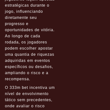
estratégicas durante o
jogo, influenciando
diretamente seu
progresso e
oportunidades de vitória.
Ao longo de cada
rodada, os jogadores
podem escolher apostar
uma quantia de riquezas
adquiridas em eventos
específicos ou desafios,
ampliando o risco e a
recompensa.
O 333m bet incentiva um
nível de envolvimento
tático sem precedentes,
onde avaliar o risco