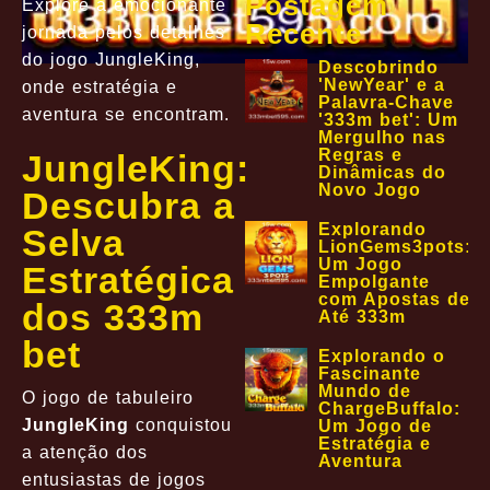
Postagem
Explore a emocionante
Recente
jornada pelos detalhes
do jogo JungleKing,
Descobrindo
'NewYear' e a
onde estratégia e
Palavra-Chave
aventura se encontram.
'333m bet': Um
Mergulho nas
Regras e
JungleKing:
Dinâmicas do
Novo Jogo
Descubra a
Explorando
Selva
LionGems3pots:
Um Jogo
Estratégica
Empolgante
com Apostas de
dos 333m
Até 333m
bet
Explorando o
Fascinante
Mundo de
O jogo de tabuleiro
ChargeBuffalo:
JungleKing
conquistou
Um Jogo de
Estratégia e
a atenção dos
Aventura
entusiastas de jogos