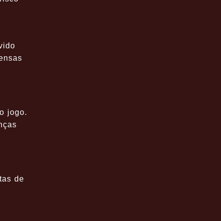
vido
pensas
o jogo.
nças
tas de