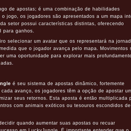
ogo de apostas; é uma combinação de habilidades
ar o jogo, os jogadores são apresentados a um mapa int
da setor possui características distintas, oferecendo
al para ganhos.
iro selecionar um avatar que os representará na jornad
à medida que o jogador avança pelo mapa. Movimentos 
 ser uma oportunidade para explorar mais profundament
nadas.
ngle
é seu sistema de apostas dinâmico, fortemente
A cada avanço, os jogadores têm a opção de apostar u
mizar seus retornos. Esta aposta é então multiplicada 
ontros com animais exóticos ou tesouros escondidos de
decidir quando aumentar suas apostas ou recuar
sucesso em LuckyJungle. É importante entender que o 