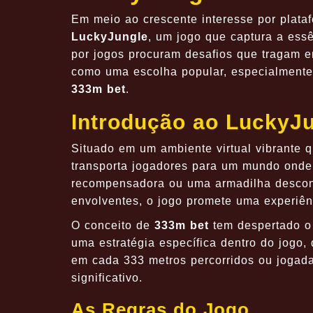
Em meio ao crescente interesse por plataf
LuckyJungle
, um jogo que captura a essê
por jogos procuram desafios que tragam 
como uma escolha popular, especialmente
333m bet
.
Introdução ao LuckyJ
Situado em um ambiente virtual vibrante 
transporta jogadores para um mundo ond
recompensadora ou uma armadilha desconh
envolventes, o jogo promete uma experiên
O conceito de
333m bet
tem despertado o 
uma estratégia específica dentro do jogo,
em cada 333 metros percorridos ou jogada
significativo.
As Regras do Jogo