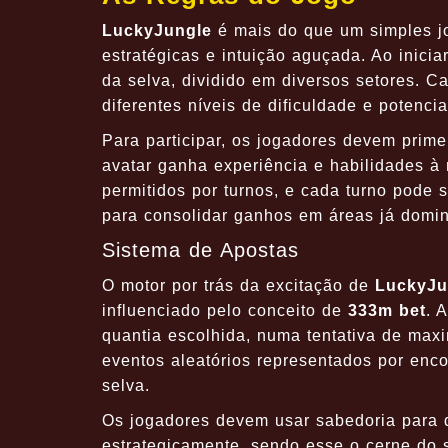
LuckyJungle
é mais do que um simples j
estratégicas e intuição aguçada. Ao inici
da selva, dividido em diversos setores. Ca
diferentes níveis de dificuldade e potenci
Para participar, os jogadores devem prime
avatar ganha experiência e habilidades 
permitidos por turnos, e cada turno pode
para consolidar ganhos em áreas já domi
Sistema de Apostas
O motor por trás da excitação de
LuckyJu
influenciado pelo conceito de
333m bet
. 
quantia escolhida, numa tentativa de maxi
eventos aleatórios representados por enc
selva.
Os jogadores devem usar sabedoria para 
estrategicamente, sendo esse o cerne do 