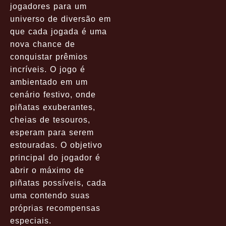
jogadores para um
universo de diversão em
que cada jogada é uma
nova chance de
conquistar prêmios
incríveis. O jogo é
ambientado em um
cenário festivo, onde
piñatas exuberantes,
cheias de tesouros,
esperam para serem
estouradas. O objetivo
principal do jogador é
abrir o máximo de
piñatas possíveis, cada
uma contendo suas
próprias recompensas
especiais.