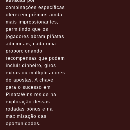
ativadas por
combinações específicas
oferecem prêmios ainda
mais impressionantes,
permitindo que os
jogadores abram piñatas
adicionais, cada uma
proporcionando
recompensas que podem
incluir dinheiro, giros
extras ou multiplicadores
de apostas. A chave
para o sucesso em
PinataWins reside na
exploração dessas
rodadas bônus e na
maximização das
oportunidades.