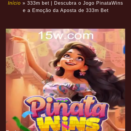
Início
»
333m bet | Descubra o Jogo PinataWins
e a Emoção da Aposta de 333m Bet