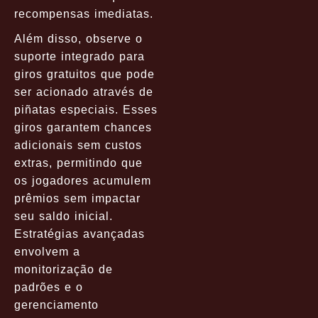
recompensas imediatas.
Além disso, observe o
suporte integrado para
giros gratuitos que pode
ser acionado através de
piñatas especiais. Esses
giros garantem chances
adicionais sem custos
extras, permitindo que
os jogadores acumulem
prêmios sem impactar
seu saldo inicial.
Estratégias avançadas
envolvem a
monitorização de
padrões e o
gerenciamento