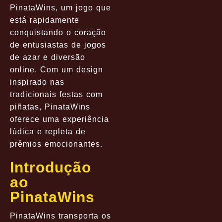
PinataWins, um jogo que
está rapidamente
conquistando o coração
de entusiastas de jogos
de azar e diversão
online. Com um design
inspirado nas
tradicionais festas com
piñatas, PinataWins
oferece uma experiência
lúdica e repleta de
prêmios emocionantes.
Introdução
ao
PinataWins
PinataWins transporta os