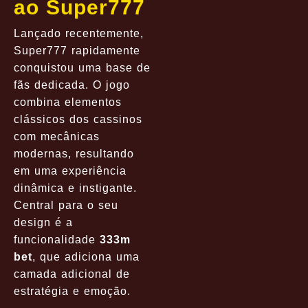
ao Super777
Lançado recentemente,
Super777 rapidamente
conquistou uma base de
fãs dedicada. O jogo
combina elementos
clássicos dos cassinos
com mecânicas
modernas, resultando
em uma experiência
dinâmica e instigante.
Central para o seu
design é a
funcionalidade
333m
bet
, que adiciona uma
camada adicional de
estratégia e emoção.