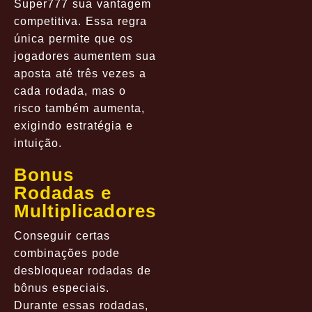
Super777 sua vantagem
competitiva. Essa regra
única permite que os
jogadores aumentem sua
aposta até três vezes a
cada rodada, mas o
risco também aumenta,
exigindo estratégia e
intuição.
Bonus
Rodadas e
Multiplicadores
Conseguir certas
combinações pode
desbloquear rodadas de
bônus especiais.
Durante essas rodadas,