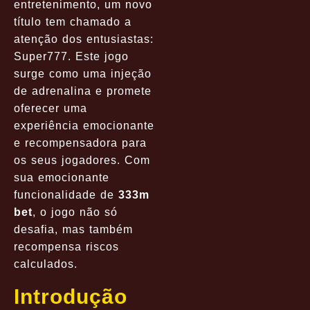
entretenimento, um novo
título tem chamado a
atenção dos entusiastas:
Super777. Este jogo
surge como uma injeção
de adrenalina e promete
oferecer uma
experiência emocionante
e recompensadora para
os seus jogadores. Com
sua emocionante
funcionalidade de
333m
bet
, o jogo não só
desafia, mas também
recompensa riscos
calculados.
Introdução