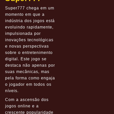
Super777 chega em um
momento em que a
indústria dos jogos está
evoluindo rapidamente,
impulsionada por
inovações tecnológicas
e novas perspectivas
sobre o entretenimento
digital. Este jogo se
destaca não apenas por
suas mecânicas, mas
pela forma como engaja
o jogador em todos os
níveis.
Com a ascensão dos
jogos online e a
crescente popularidade