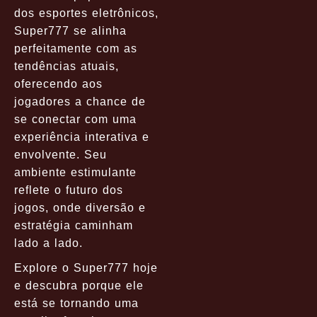
dos esportes eletrônicos,
Super777 se alinha
perfeitamente com as
tendências atuais,
oferecendo aos
jogadores a chance de
se conectar com uma
experiência interativa e
envolvente. Seu
ambiente estimulante
reflete o futuro dos
jogos, onde diversão e
estratégia caminham
lado a lado.
Explore o Super777 hoje
e descubra porque ele
está se tornando uma