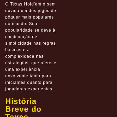
O Texas Hold'em é sem
dúvida um dos jogos de
pôquer mais populares
do mundo. Sua
popularidade se deve à
combinação de
simplicidade nas regras
básicas e a
complexidade nas
estratégias, que oferece
uma experiência
envolvente tanto para
iniciantes quanto para
jogadores experientes.
História
Breve do
Texas