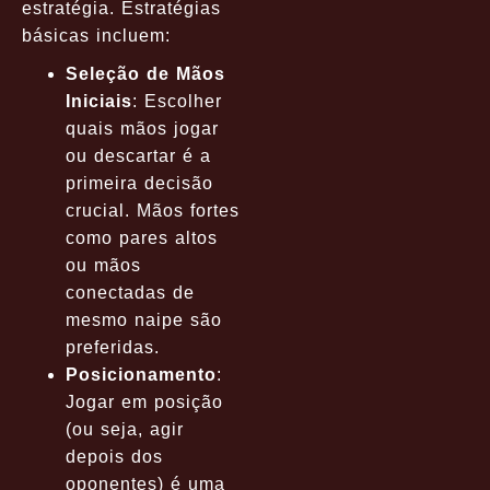
estratégia. Estratégias
básicas incluem:
Seleção de Mãos
Iniciais
: Escolher
quais mãos jogar
ou descartar é a
primeira decisão
crucial. Mãos fortes
como pares altos
ou mãos
conectadas de
mesmo naipe são
preferidas.
Posicionamento
:
Jogar em posição
(ou seja, agir
depois dos
oponentes) é uma