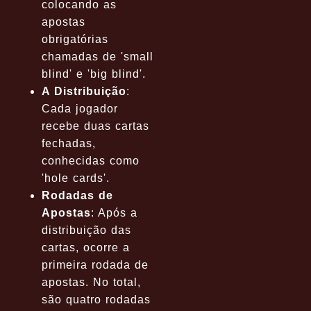
colocando as
apostas
obrigatórias
chamadas de 'small
blind' e 'big blind'.
A Distribuição
:
Cada jogador
recebe duas cartas
fechadas,
conhecidas como
'hole cards'.
Rodadas de
Apostas
: Após a
distribuição das
cartas, ocorre a
primeira rodada de
apostas. No total,
são quatro rodadas