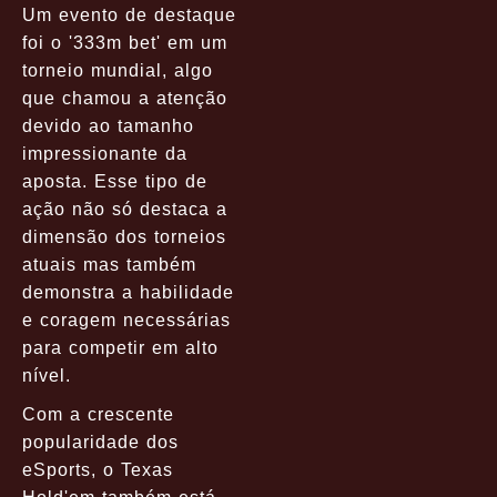
Um evento de destaque
foi o '333m bet' em um
torneio mundial, algo
que chamou a atenção
devido ao tamanho
impressionante da
aposta. Esse tipo de
ação não só destaca a
dimensão dos torneios
atuais mas também
demonstra a habilidade
e coragem necessárias
para competir em alto
nível.
Com a crescente
popularidade dos
eSports, o Texas