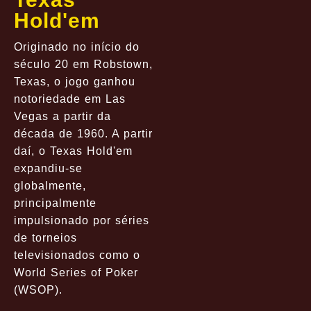
Hold'em
Originado no início do
século 20 em Robstown,
Texas, o jogo ganhou
notoriedade em Las
Vegas a partir da
década de 1960. A partir
daí, o Texas Hold'em
expandiu-se
globalmente,
principalmente
impulsionado por séries
de torneios
televisionados como o
World Series of Poker
(WSOP).