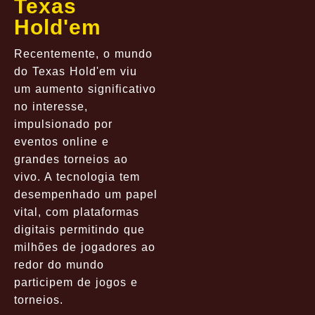
Texas
Hold'em
Recentemente, o mundo
do Texas Hold'em viu
um aumento significativo
no interesse,
impulsionado por
eventos online e
grandes torneios ao
vivo. A tecnologia tem
desempenhado um papel
vital, com plataformas
digitais permitindo que
milhões de jogadores ao
redor do mundo
participem de jogos e
torneios.